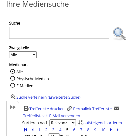
Ihre Mediensuche
Suche
Zweigstelle
Medienart
Alle
Wählen Sie die Medienart nach der Sie suc
Physische Medien
E-Medien
Suche verfeinern (Erweiterte Suche)
Trefferliste drucken
Permalink Trefferliste
Trefferliste als E-Mail versenden
Sortieren nach
aufsteigend sortieren
Zur ersten Seite blättern
Zur vorherigen Seite blättern
1
2
3
4
5
6
7
8
9
10
Zur nächsten 
Zur letzte