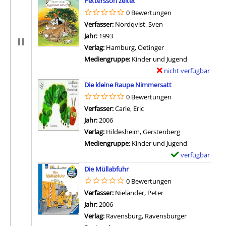
Pettersson zeltet
t
e
0 Bewertungen
a
m
Verfasser:
Nordqvist, Sven
Suche nach diesem V
i
p
Jahr:
1993
l
l
Verlag:
Hamburg, Oetinger
s
a
Mediengruppe:
Kinder und Jugend
v
r
nicht verfügbar
E
o
-
Zum Download von exter
x
Die kleine Raupe Nimmersatt
n
D
e
0 Bewertungen
A
e
m
Verfasser:
Carle, Eric
Suche nach diesem Verfass
b
t
p
Jahr:
2006
s
a
l
Verlag:
Hildesheim, Gerstenberg
c
i
a
Mediengruppe:
Kinder und Jugend
h
l
r
verfügbar
E
i
s
-
Zum Download von 
x
e
Die Müllabfuhr
v
D
e
d
0 Bewertungen
o
e
m
v
Verfasser:
Nieländer, Peter
Suche nach diesem V
n
t
p
o
Jahr:
2006
D
a
l
n
Verlag:
Ravensburg, Ravensburger
i
i
a