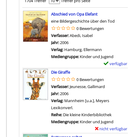
1704 Treffer
Treffer pro Seite
Suchergebnis
Abschied von Opa Elefant
eine Bildergeschichte über den Tod
0 Bewertungen
Verfasser:
Abedi, Isabel
Suche nach diesem Verf
Jahr:
2006
Verlag:
Hamburg, Ellermann
Mediengruppe:
Kinder und Jugend
verfügbar
E
Zum Download von 
x
Die Giraffe
e
0 Bewertungen
m
Verfasser:
Jeunesse, Gallimard
Suche nach diese
p
Jahr:
2006
l
Verlag:
Mannheim [u.a.], Meyers
a
Lexikonverl.
r
Reihe:
Die kleine Kinderbibliothek
-
Mediengruppe:
Kinder und Jugend
D
nicht verfügbar
E
e
Zum Download von exter
x