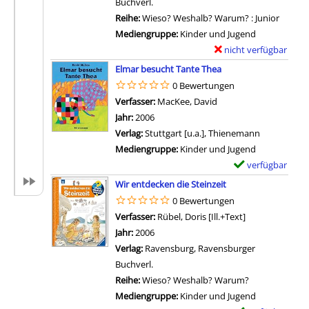
O
Buchverl.
e
l
r
p
Reihe:
Wieso? Weshalb? Warum? : Junior
G
s
-
a
Mediengruppe:
Kinder und Jugend
i
v
D
E
nicht verfügbar
E
r
o
e
l
Zum Download von exter
x
a
Elmar besucht Tante Thea
n
t
e
e
f
0 Bewertungen
P
a
f
m
f
Verfasser:
MacKee, David
Suche nach diesem Ve
e
i
a
p
e
Jahr:
2006
t
l
n
l
a
Verlag:
Stuttgart [u.a.], Thienemann
t
s
t
a
n
Mediengruppe:
Kinder und Jugend
e
v
a
r
z
verfügbar
E
r
o
n
-
e
Zum Download von 
x
s
Wir entdecken die Steinzeit
n
z
D
i
e
s
0 Bewertungen
D
e
e
g
m
o
Verfasser:
Rübel, Doris [Ill.+Text]
Suche nach die
i
i
t
e
p
n
Jahr:
2006
e
g
a
n
l
z
Verlag:
Ravensburg, Ravensburger
k
e
i
a
e
Buchverl.
l
n
l
r
l
Reihe:
Wieso? Weshalb? Warum?
e
s
-
t
Mediengruppe:
Kinder und Jugend
i
v
D