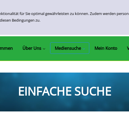
nktionalität für Sie optimal gewährleisten zu können. Zudem werden perso
 diesen Bedingungen zu.
Öffnungszeiten Und Kontakt
Ausleihfristen & Gebühren
Unser Service
Ihr Anliegen
Impressum
Einfache Suche
Erweiterte Suche
Neuerwerbungen
ommen
Über Uns
Mediensuche
Mein Konto
EINFACHE SUCHE