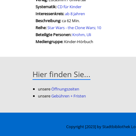
opens in new tab
Diesen Link in neuem Tab öffnen
Systematik:
Suche nach dieser Systematik
CD für Kinder
Interessenkreis:
Suche nach diesem Interessenskreis
ab 8 Jahren
Beschreibung:
ca 62 Min.
Reihe:
Star Wars - the Clone Wars; 10
Beteiligte Personen:
Suche nach dieser Beteiligten Pers
Krohm, Uli
Mediengruppe:
Kinder-Hörbuch
Hier finden Sie...
unsere
Öffnungszeiten
unsere
Gebühren + Fristen
Copyright [2023] by Stadtbibliothek L