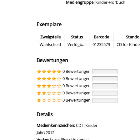
Mediengruppe:
Kinder-Hörbuch
Exemplare
Zweigstelle
Status
Barcode
Stando
Wahlscheid
Verfügbar
01235579
CD für Kind
Bewertungen
0 Bewertungen
0 Bewertungen
0 Bewertungen
0 Bewertungen
0 Bewertungen
Details
Suche nach diesem Verfasser
Medienkennzeichen:
CD f. Kinder
Jahr:
2012
Verlag:
Lucasfilm / Universal