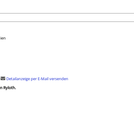
ien
nach der Sie suchen wollen.
Detailanzeige per E-Mail versenden
n Ryloth.