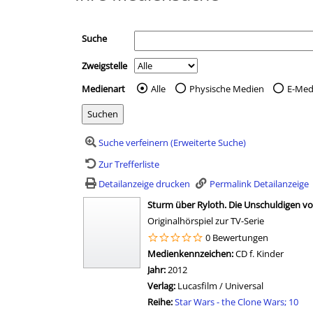
Suche
Zweigstelle
Medienart
Alle
Physische Medien
E-Med
Wählen Sie die Medienart 
Suche verfeinern (Erweiterte Suche)
Zur Trefferliste
Detailanzeige drucken
Permalink Detailanzeige
Sturm über Ryloth. Die Unschuldigen vo
Originalhörspiel zur TV-Serie
0 Bewertungen
Suche nach diesem Verfasser
Medienkennzeichen:
CD f. Kinder
Jahr:
2012
wird in neuem Tab geöffnet
Verlag:
Lucasfilm / Universal
Reihe:
Star Wars - the Clone Wars; 10