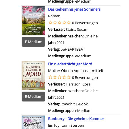
Mediengruppe:
eMedium
Zum 
Das Geheimnis jenes Sommers
Roman
0 Bewertungen
Verfasser:
Stairs, Susan
Suche nach diesem Verf
Medienkennzeichen:
Onleihe
E-Medium
Jahr:
2021
Verlag:
beHEARTBEAT
Mediengruppe:
eMedium
Zum 
Ein niederträchtiger Mord
Mutter Oberin Aquinas ermittelt
0 Bewertungen
Verfasser:
Harrison, Cora
Suche nach diesem Ver
Medienkennzeichen:
Onleihe
E-Medium
Jahr:
2021
Verlag:
Rowohlt E-Book
Mediengruppe:
eMedium
Zum 
Bunburry - Die geheime Kammer
Ein Idyll zum Sterben