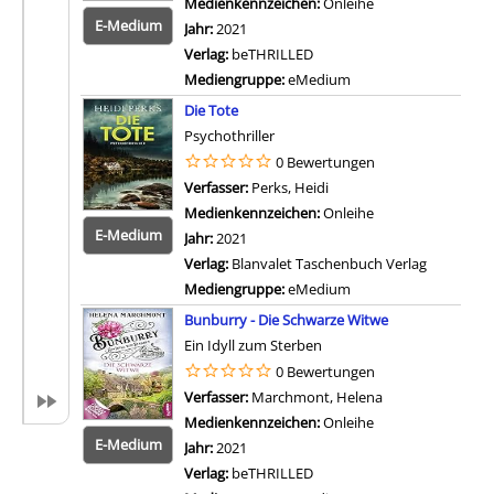
Medienkennzeichen:
Onleihe
E-Medium
Jahr:
2021
Verlag:
beTHRILLED
Mediengruppe:
eMedium
Zum 
Die Tote
Psychothriller
0 Bewertungen
Verfasser:
Perks, Heidi
Suche nach diesem Verfa
Medienkennzeichen:
Onleihe
E-Medium
Jahr:
2021
Verlag:
Blanvalet Taschenbuch Verlag
Mediengruppe:
eMedium
Zum 
Bunburry - Die Schwarze Witwe
Ein Idyll zum Sterben
0 Bewertungen
Verfasser:
Marchmont, Helena
Suche nach dies
Medienkennzeichen:
Onleihe
E-Medium
Jahr:
2021
Verlag:
beTHRILLED