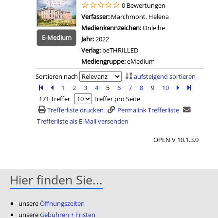
0 Bewertungen
Verfasser:
Marchmont, Helena
Suche nach dies
Medienkennzeichen:
Onleihe
E-Medium
Jahr:
2022
Verlag:
beTHRILLED
Mediengruppe:
eMedium
Zum 
Sortieren nach
aufsteigend sortieren
Zur ersten Seite blättern
Zur vorherigen Seite blättern
1
2
3
4
5
6
7
8
9
10
Zur nächsten 
Zur letzte
171 Treffer
Treffer pro Seite
Trefferliste drucken
Permalink Trefferliste
Trefferliste als E-Mail versenden
OPEN V 10.1.3.0
Hier finden Sie...
unsere
Öffnungszeiten
unsere
Gebühren + Fristen