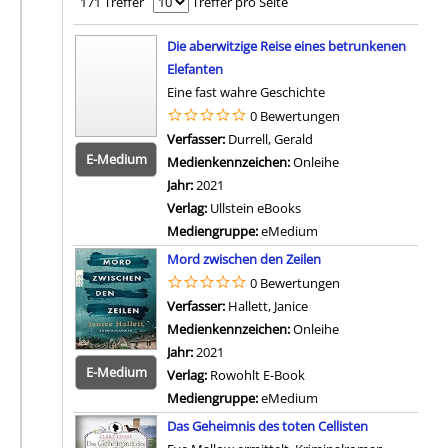
171 Treffer
Treffer pro Seite
Suchergebnis
Die aberwitzige Reise eines betrunkenen
Elefanten
Eine fast wahre Geschichte
0 Bewertungen
Verfasser:
Durrell, Gerald
Suche nach diesem Ver
E-Medium
Medienkennzeichen:
Onleihe
Jahr:
2021
Verlag:
Ullstein eBooks
Mediengruppe:
eMedium
Zum 
Mord zwischen den Zeilen
0 Bewertungen
Verfasser:
Hallett, Janice
Suche nach diesem Ver
Medienkennzeichen:
Onleihe
Jahr:
2021
E-Medium
Verlag:
Rowohlt E-Book
Mediengruppe:
eMedium
Zum 
Das Geheimnis des toten Cellisten