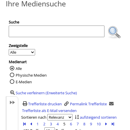
Ihre Mediensuche
Suche
Zweigstelle
Medienart
Alle
Wählen Sie die Medienart nach der Sie suc
Physische Medien
E-Medien
Suche verfeinern (Erweiterte Suche)
Trefferliste drucken
Permalink Trefferliste
Trefferliste als E-Mail versenden
Sortieren nach
aufsteigend sortieren
Zur ersten Seite blättern
Zur vorherigen Seite blättern
1
2
3
4
5
6
7
8
9
10
Zur nächsten 
Zur letzte