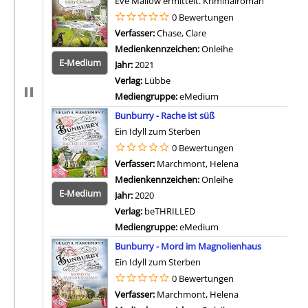
Eve Mallow ermittelt. Kriminalroman
0 Bewertungen
Verfasser:
Chase, Clare
Suche nach diesem Verfa
Medienkennzeichen:
Onleihe
E-Medium
Jahr:
2021
Verlag:
Lübbe
Mediengruppe:
eMedium
Zum 
Bunburry - Rache ist süß
Ein Idyll zum Sterben
0 Bewertungen
Verfasser:
Marchmont, Helena
Suche nach dies
Medienkennzeichen:
Onleihe
E-Medium
Jahr:
2020
Verlag:
beTHRILLED
Mediengruppe:
eMedium
Zum 
Bunburry - Mord im Magnolienhaus
Ein Idyll zum Sterben
0 Bewertungen
Verfasser:
Marchmont, Helena
Suche nach dies