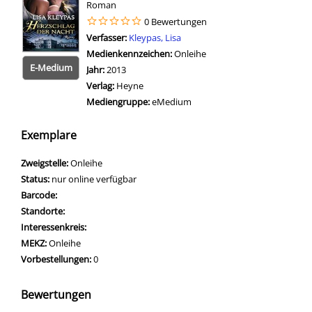
Roman
0 Bewertungen
Verfasser:
Suche nach diesem Verfasser
Kleypas, Lisa
Medienkennzeichen:
Onleihe
E-Medium
Jahr:
2013
Verlag:
Heyne
Mediengruppe:
eMedium
Zum 
Exemplare
Zweigstelle:
Onleihe
Status:
nur online verfügbar
Barcode:
Standorte:
Interessenkreis:
MEKZ:
Onleihe
Vorbestellungen:
0
Bewertungen