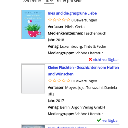
724 Treffer
Treffer pro Seite
Suchergebnis
Ines und die grasgrüne Liebe
0 Bewertungen
Verfasser:
Niels, Greta
Suche nach diesem Verfa
Medienkennzeichen:
Taschenbuch
Jahr:
2018
Verlag:
Luxembourg, Tinte & Feder
Mediengruppe:
Schöne Literatur
nicht verfügbar
E
Zum Download von exter
x
Kleine Fluchten - Geschichten vom Hoffen
e
und Wünschen
m
0 Bewertungen
p
Verfasser:
Moyes, Jojo
;
Terrazzini, Daniela
l
[Ill.]
Suche nach diesem Verfasser
a
Jahr:
2017
r
Verlag:
Berlin, Argon Verlag GmbH
-
Mediengruppe:
Schöne Literatur
D
verfügbar
E
e
Zum Download von 
x