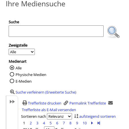
Ihre Mediensuche
Suche
Zweigstelle
Medienart
Alle
Wählen Sie die Medienart nach der Sie suc
Physische Medien
E-Medien
Suche verfeinern (Erweiterte Suche)
Trefferliste drucken
Permalink Trefferliste
Trefferliste als E-Mail versenden
Sortieren nach
aufsteigend sortieren
1
2
3
4
5
6
7
8
9
10
Zur nächsten Seite b
Zur letzten Seite 