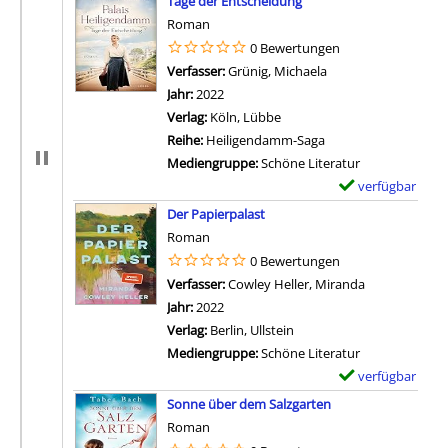
Tage der Entscheidung
t
e
Roman
a
m
0 Bewertungen
i
p
Verfasser:
Grünig, Michaela
Suche nach diesem 
l
l
Jahr:
2022
s
a
Verlag:
Köln, Lübbe
v
r
Reihe:
Heiligendamm-Saga
o
-
Mediengruppe:
Schöne Literatur
n
D
verfügbar
E
I
e
Zum Download von 
x
Der Papierpalast
n
t
e
Roman
e
a
m
0 Bewertungen
s
i
p
Verfasser:
Cowley Heller, Miranda
Suche nach di
u
l
l
Jahr:
2022
n
s
a
Verlag:
Berlin, Ullstein
d
v
r
Mediengruppe:
Schöne Literatur
d
o
-
verfügbar
E
i
n
D
Zum Download von 
x
e
Sonne über dem Salzgarten
K
e
e
g
Roman
l
t
m