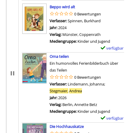
Suchergebnis
Beppo wird alt
0 Bewertungen
Verfasser:
Spinnen, Burkhard
Suche nach diesem
Jahr:
2024
Verlag:
Münster, Coppenrath
Mediengruppe:
Kinder und Jugend
verfügbar
E
Zum Download von 
x
Oma teilen
e
Ein humorvolles Ferienbilderbuch über
m
das Teilen
p
0 Bewertungen
l
Verfasser:
Lindemann, Johanna
;
a
Stegmaier,
Andrea
Suche nach diesem Verfasser
r
Jahr:
2026
-
Verlag:
Berlin, Annette Betz
D
Mediengruppe:
Kinder und Jugend
e
verfügbar
E
t
Zum Download von 
x
Die Hochhauskatze
a
e