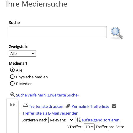
Ihre Mediensuche
Suche
Zweigstelle
Medienart
Alle
Wählen Sie die Medienart nach der Sie suc
Physische Medien
E-Medien
Suche verfeinern (Erweiterte Suche)
Trefferliste drucken
Permalink Trefferliste
Trefferliste als E-Mail versenden
Sortieren nach
aufsteigend sortieren
3 Treffer
Treffer pro Seite