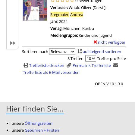
0 Bewertungen
i
m
Verfasser:
Wnuk, Oliver [Darst.]
;
l
p
Stegmaier,
Andrea
Suche nach diesem Verfasser
s
l
Jahr:
2024
v
a
Verlag:
München, Karibu
o
r
Mediengruppe:
Kinder und Jugend
n
-
nicht verfügbar
E
B
D
Zum Download von exter
x
Sortieren nach
aufsteigend sortieren
e
e
e
3 Treffer
Treffer pro Seite
p
t
m
Trefferliste drucken
Permalink Trefferliste
p
a
p
Trefferliste als E-Mail versenden
o
i
l
w
l
OPEN V 10.1.3.0
a
i
s
r
r
v
-
d
o
D
Hier finden Sie...
a
n
e
l
O
t
t
unsere
Öffnungszeiten
m
a
a
unsere
Gebühren + Fristen
a
i