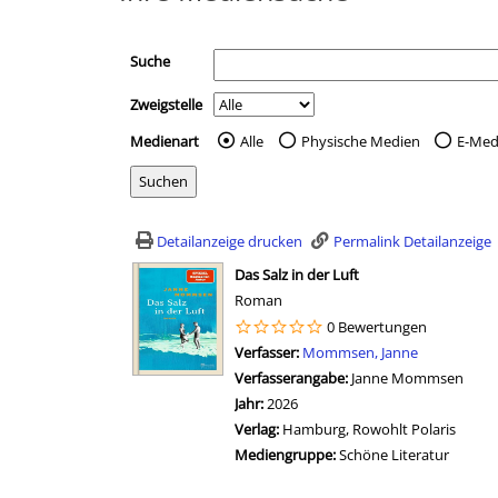
Suche
Zweigstelle
Medienart
Alle
Physische Medien
E-Med
Wählen Sie die Medienart 
Detailanzeige drucken
Permalink Detailanzeige
wird in neuem Tab geöffnet
Das Salz in der Luft
Roman
0 Bewertungen
Verfasser:
Suche nach diesem Verfasser
Mommsen, Janne
Verfasserangabe:
Janne Mommsen
Jahr:
2026
Verlag:
Hamburg, Rowohlt Polaris
Mediengruppe:
Schöne Literatur