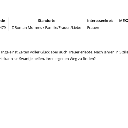
ode
Standorte
Interessenkreis
MEK
479
Z Roman Momms / Familie/Frauen/Liebe
Frauen
ge einst Zeiten voller Glück aber auch Trauer erlebte. Nach Jahren in Sizilie
e kann sie Swantje helfen, ihren eigenen Weg zu finden?