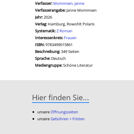
Verfasser:
Suche nach diesem Verfasser
Mommsen, Janne
Verfasserangabe:
Janne Mommsen
Jahr:
2026
Verlag:
Hamburg, Rowohlt Polaris
opens in new tab
Diesen Link in neuem Tab öffnen
Systematik:
Suche nach dieser Systematik
Z Roman
Interessenkreis:
Suche nach diesem Interessenskreis
Frauen
ISBN:
9783499015861
Beschreibung:
349 Seiten
Suche nach dieser Beteiligten Person
Sprache:
Deutsch
Mediengruppe:
Schöne Literatur
Hier finden Sie...
unsere
Öffnungszeiten
unsere
Gebühren + Fristen