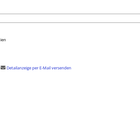
ien
nach der Sie suchen wollen.
Detailanzeige per E-Mail versenden