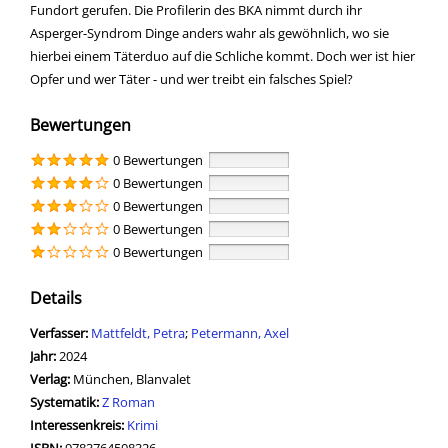
Fundort gerufen. Die Profilerin des BKA nimmt durch ihr
Asperger-Syndrom Dinge anders wahr als gewöhnlich, wo sie
hierbei einem Täterduo auf die Schliche kommt. Doch wer ist hier
Opfer und wer Täter - und wer treibt ein falsches Spiel?
Bewertungen
0 Bewertungen
0 Bewertungen
0 Bewertungen
0 Bewertungen
0 Bewertungen
Details
Verfasser:
Suche nach diesem Verfasser
Mattfeldt, Petra
;
Petermann, Axel
Jahr:
2024
Verlag:
München, Blanvalet
opens in new tab
Diesen Link in neuem Tab öffnen
Systematik:
Suche nach dieser Systematik
Z Roman
Interessenkreis:
Suche nach diesem Interessenskreis
Krimi
ISBN:
9783764508326