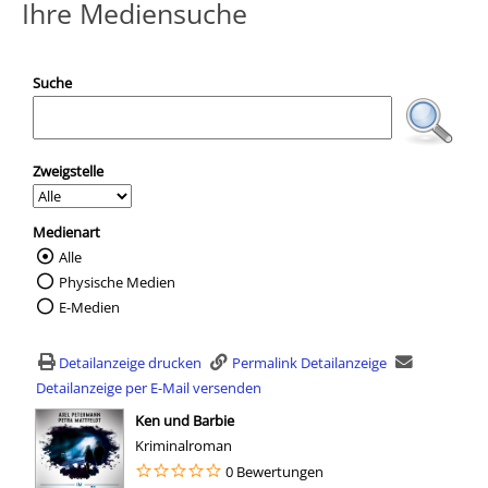
Ihre Mediensuche
Suche
Zweigstelle
Medienart
Alle
Wählen Sie die Medienart nach der Sie suc
Physische Medien
E-Medien
Detailanzeige drucken
Permalink Detailanzeige
Detailanzeige per E-Mail versenden
wird in neuem Tab geöffnet
Ken und Barbie
Kriminalroman
0 Bewertungen