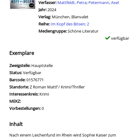
Verfasser:
Suche nach diesem Verfasser
Mattfeldt, Petra
;
Petermann, Axel
Jahr:
2024
Verlag:
München, Blanvalet
Reihe:
Im Kopf des Bösen; 2
Mediengruppe:
Schöne Literatur
verfügbar
Exemplare
Zweigstelle:
Hauptstelle
Status:
Verfügbar
Barcode:
01576771
Standorte:
Z Roman Mattf / Krimi/Thriller
Interessenkreis:
Krimi
MEKZ:
Vorbestellungen:
0
Inhalt
Nach einem Leichenfund im Rhein wird Sophie Kaiser zum