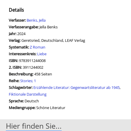
Details
Verfasser:
Suche nach diesem Verfasser
Benks, Jella
Verfasserangabe:
Jella Benks
Jahr:
2024
Verlag:
Geretsried, Deutschland, LEAF Verlag
opens in new tab
Diesen Link in neuem Tab öffnen
Systematik:
Suche nach dieser Systematik
Z Roman
Interessenkreis:
Suche nach diesem Interessenskreis
Liebe
ISBN:
9783911244008
2. ISBN:
3911244002
Beschreibung:
458 Seiten
Reihe:
Stories; 1
Schlagwörter:
Erzählende Literatur: Gegenwartsliteratur ab 1945
,
Fiktionale Darstellung
Suche nach dieser Beteiligten Person
Sprache:
Deutsch
Mediengruppe:
Schöne Literatur
Hier finden Sie...