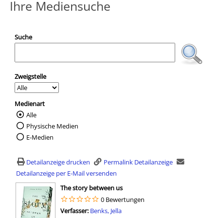
Ihre Mediensuche
Suche
Zweigstelle
Medienart
Alle
Wählen Sie die Medienart nach der Sie suc
Physische Medien
E-Medien
Detailanzeige drucken
Permalink Detailanzeige
Detailanzeige per E-Mail versenden
wird in neuem Tab geöffnet
The story between us
0 Bewertungen
Verfasser:
Suche nach diesem Verfasser
Benks, Jella