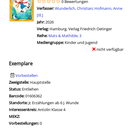
0 Bewertungen
Verfasser:
Suche nach diesem Verfasser
Wunderlich, Christian
;
Hofmann, Anne
[Ill.]
Jahr:
2026
Verlag:
Hamburg, Verlag Friedrich Oetinger
Reihe:
Mats & Mathilde; 3
Mediengruppe:
Kinder und Jugend
nicht verfügbar
Exemplare
Vorbestellen
Zweigstelle:
Hauptstelle
Status:
Entliehen
Barcode:
01606362
Standorte:
Jc Erzählungen ab 6 J. Wunde
Interessenkreis:
Antolin Klasse 4
MEKZ:
Vorbestellungen:
0