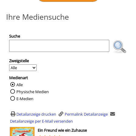
Ihre Mediensuche
Suche
Zweigstelle
Medienart
Alle
Wählen Sie die Medienart nach der Sie suc
Physische Medien
E-Medien
Detailanzeige drucken
Permalink Detailanzeige
Detailanzeige per E-Mail versenden
wird in neuem Tab geöffnet
Ein Freund wie ein Zuhause