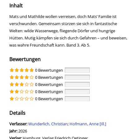
Inhalt
Mats und Mathilde wollen verreisen, doch Mats’ Familie ist
verschwunden. Gemeinsam stürzen sie sich in fantastische
Welten: wilde Wasserwege, fliegende Dörfer und hungrige
Hütten. Mutig kämpfen sie sich durch Gefahren – und beweisen,
was wahre Freundschaft kann. Band 3. Ab 5.
Bewertungen
0 Bewertungen
0 Bewertungen
0 Bewertungen
0 Bewertungen
0 Bewertungen
Details
Verfasser:
Suche nach diesem Verfasser
Wunderlich, Christian
;
Hofmann, Anne [Ill.]
Jahr:
2026
Verlag:
Hamburg, Verlag Friedrich Oetinger