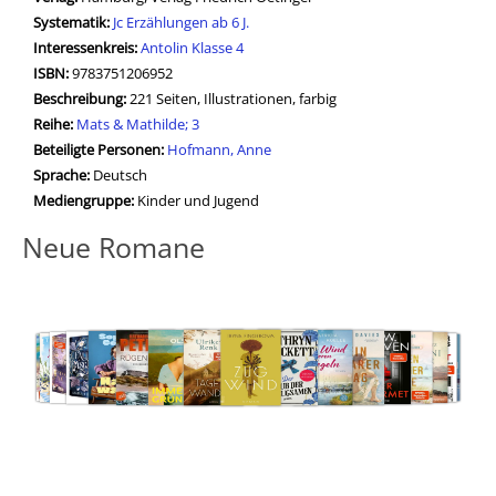
opens in new tab
Diesen Link in neuem Tab öffnen
Systematik:
Suche nach dieser Systematik
Jc Erzählungen ab 6 J.
Interessenkreis:
Suche nach diesem Interessenskreis
Antolin Klasse 4
ISBN:
9783751206952
Beschreibung:
221 Seiten, Illustrationen, farbig
Reihe:
Mats & Mathilde; 3
Beteiligte Personen:
Suche nach dieser Beteiligten Person
Hofmann, Anne
Sprache:
Deutsch
Mediengruppe:
Kinder und Jugend
Neue Romane
Medium öffnen Memories of Heidelberg von Heinz Strunk
Medium öffne